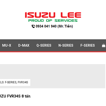
MU-X
D-MAX
Q-SERIES
N-SERIES
F-SERIES
ELS:
F-SERIES
,
FVR34S
UZU FVR34S 8 tấn
.