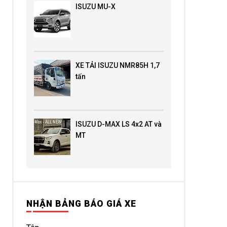
ISUZU MU-X
XE TẢI ISUZU NMR85H 1,7
tấn
ISUZU D-MAX LS 4x2 AT và
MT
NHẬN BẢNG BÁO GIÁ XE